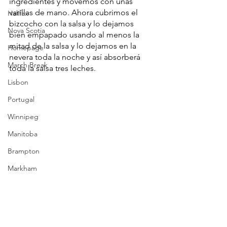
ingredientes y movemos con unas 
varillas de mano. Ahora cubrimos el 
Halifax
bizcocho con la salsa y lo dejamos 
Nova Scotia
bien empapado usando al menos la 
mitad de la salsa y lo dejamos en la 
Homepage
nevera toda la noche y así absorberá 
March Break
toda la salsa tres leches.
Lisbon
Portugal
Winnipeg
Manitoba
Brampton
Markham