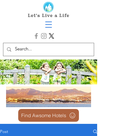
Find Awsome Hotels
Post