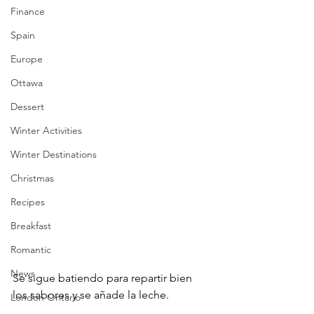
Finance
Spain
Europe
Ottawa
Dessert
Winter Activities
Winter Destinations
Christmas
Recipes
Breakfast
Romantic
News
Se sigue batiendo para repartir bien 
los sabores y se añade la leche. 
London Ontario