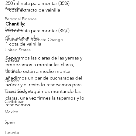
250 ml nata para montar (35%)
Parenting
1 cdta extracto de vainilla
Personal Finance
Chantilly:
Education
250 ml nata para montar (35%)
40 g azúcar glas
Environment | Climate Change
1 cdta de vainilla
United States
Separamos las claras de las yemas y 
Canada
empezamos a montar las claras, 
Florida
cuando estén a medio montar 
añadimos un par de cucharadas del 
Ontario
azúcar y el resto lo reservamos para 
Travel Gadgets
después y seguimos montando las 
claras, una vez firmes la tapamos y lo 
Caribbean
reservamos.
Mexico
Spain
Toronto