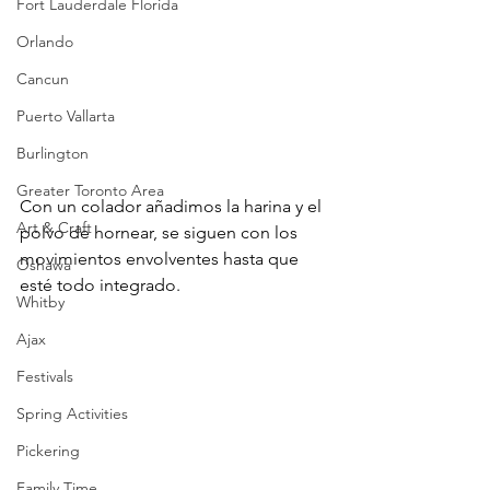
Fort Lauderdale Florida
Orlando
Cancun
Puerto Vallarta
Burlington
Greater Toronto Area
Con un colador añadimos la harina y el 
Art & Craft
polvo de hornear, se siguen con los 
movimientos envolventes hasta que 
Oshawa
esté todo integrado.
Whitby
Ajax
Festivals
Spring Activities
Pickering
Family Time