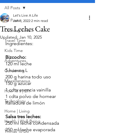
All Posts
Let's Live A Life
All Posts
Jan 8, 2022
2 min read
Tres Leches Cake
Cooking Time
Updated:
Jan 10, 2025
Travel Time
Ingredientes:
Kids Time
Bizcocho:
Adventures
120 ml leche
5 huevos L
Gardening
200 g harina todo uso
Miscellaneous
150 g azúcar
1 cdta esencia vainilla
How To's | DIY
1 cdta polvo de hornear 
Technology
Ralladura de limón
Home | Living
Salsa tres leches:
Health | Well-Being
250 ml leche condensada
250 ml leche evaporada
Things To Do