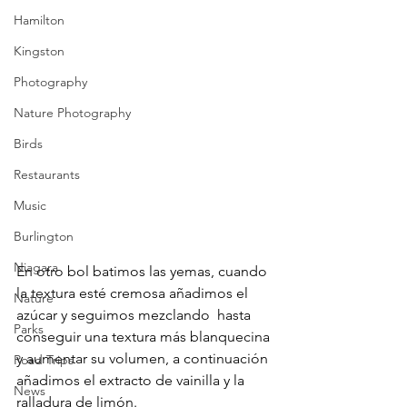
Hamilton
Kingston
Photography
Nature Photography
Birds
Restaurants
Music
Burlington
Niagara
En otro bol batimos las yemas, cuando 
la textura esté cremosa añadimos el 
Nature
azúcar y seguimos mezclando  hasta 
Parks
conseguir una textura más blanquecina 
y aumentar su volumen, a continuación 
Road Trips
añadimos el extracto de vainilla y la 
News
ralladura de limón.