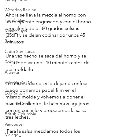
Waterloo Region
Ahora se lleva la mezcla al horno con 
Family Day
un recipiente engrasado y con el horno 
precalentado a 180 grados celsius 
Mississauga
(356F) y se dejan cocinar por unos 45 
Brampton
minutos.
Cabo San Lucas
Una vez hecho se saca del horno y se 
Calgary
deja reposar unos 10 minutos antes de 
desmoldarlo.
Alberta
Valentine's Day
Lo desmoldamos y lo dejamos enfriar, 
luego ponemos papel film en el 
Edmonton
mismo molde y volvemos a poner el 
bizcocho dentro, le hacemos agujeros 
Food & Drink
con un cuchillo y preparamos la salsa 
British Columbia
tres leches.
Vancouver
 Para la salsa mezclamos todos los 
Malaga