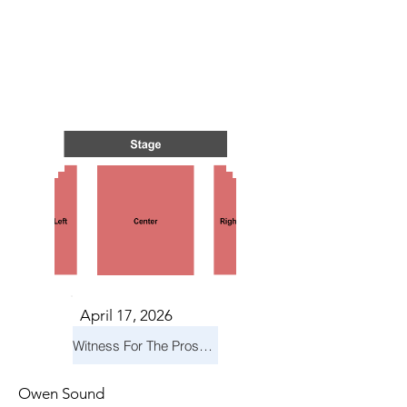
TS IN
TS IN
April 17, 2026
Witness For The Prosecution
Owen Sound